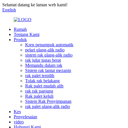
Selamat datang ke laman web kami!
English
Rumah
Tentang Kami
Produk
Kren penumpuk automatik
pelari ulang-alik radio
sistem rak ulang-alik radio
rak julur tugas berat
Memandu dalam rak
Sistem rak lantai mezanin
rak palet terpilih
Tolak rak belakang
Rak palet mudah alih
rak rak panjang
Rak palet keluli
Sistem Rak Penyimpanan
rak palet ulang-alik radio
Kes
Penyelesaian
video
Hubungi Kami