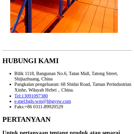
HUBUNGI KAMI
Bilik 1118, Bangunan No.6, Tatan Mall, Tatong Street,
Shijiazhuang, China
Pangkalan pengeluaran: 68 Shidai Road, Taman Perindustrian
Xinhe, Wilayah Hebei，China.
Tel:
13091097380
e-mel:
hgls-wm@hbgysw.com
Faks:
+86 0311-89920529
PERTANYAAN
Untuk pertanyaan tentang produk atau senarai