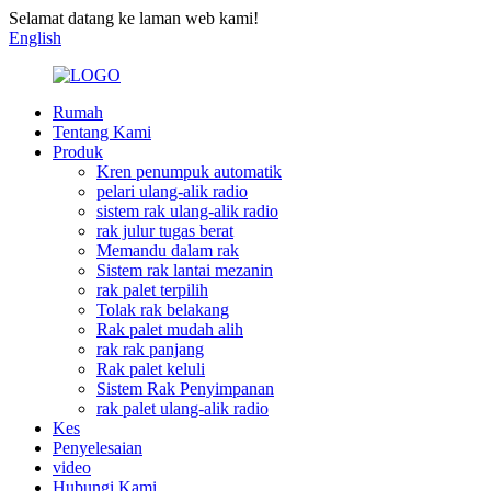
Selamat datang ke laman web kami!
English
Rumah
Tentang Kami
Produk
Kren penumpuk automatik
pelari ulang-alik radio
sistem rak ulang-alik radio
rak julur tugas berat
Memandu dalam rak
Sistem rak lantai mezanin
rak palet terpilih
Tolak rak belakang
Rak palet mudah alih
rak rak panjang
Rak palet keluli
Sistem Rak Penyimpanan
rak palet ulang-alik radio
Kes
Penyelesaian
video
Hubungi Kami