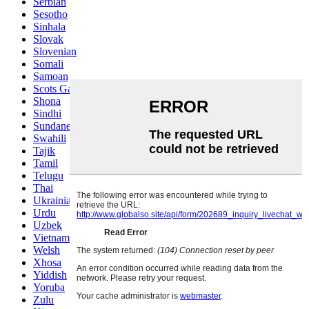
Serbian
Sesotho
Sinhala
Slovak
Slovenian
Somali
Samoan
Scots Gaelic
Shona
Sindhi
Sundanese
Swahili
Tajik
Tamil
Telugu
Thai
Ukrainian
Urdu
Uzbek
Vietnamese
Welsh
Xhosa
Yiddish
Yoruba
Zulu