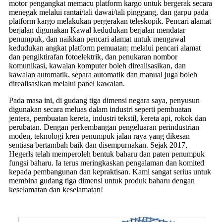
motor pengangkat memacu platform kargo untuk bergerak secara
menegak melalui rantai/tali dawai/tali pinggang, dan garpu pada
platform kargo melakukan pergerakan teleskopik. Pencari alamat
berjalan digunakan Kawal kedudukan berjalan mendatar
penumpuk, dan naikkan pencari alamat untuk mengawal
kedudukan angkat platform pemuatan; melalui pencari alamat
dan pengiktirafan fotoelektrik, dan penukaran nombor
komunikasi, kawalan komputer boleh direalisasikan, dan
kawalan automatik, separa automatik dan manual juga boleh
direalisasikan melalui panel kawalan.
Pada masa ini, di gudang tiga dimensi negara saya, penyusun
digunakan secara meluas dalam industri seperti pembuatan
jentera, pembuatan kereta, industri tekstil, kereta api, rokok dan
perubatan. Dengan perkembangan pengeluaran perindustrian
moden, teknologi kren penumpuk jalan raya yang dikesan
sentiasa bertambah baik dan disempurnakan. Sejak 2017,
Hegerls telah memperoleh bentuk baharu dan paten penumpuk
fungsi baharu. Ia terus meringkaskan pengalaman dan komited
kepada pembangunan dan kepraktisan. Kami sangat serius untuk
membina gudang tiga dimensi untuk produk baharu dengan
keselamatan dan keselamatan!