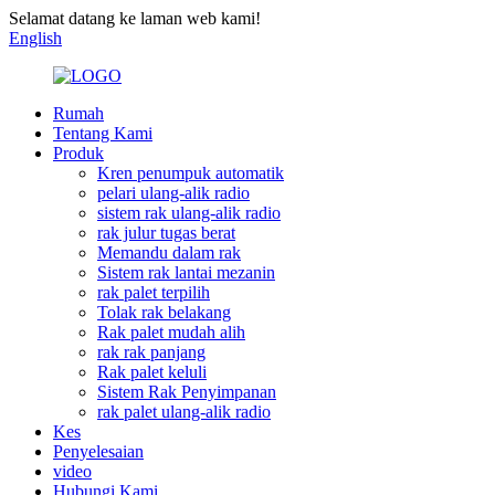
Selamat datang ke laman web kami!
English
Rumah
Tentang Kami
Produk
Kren penumpuk automatik
pelari ulang-alik radio
sistem rak ulang-alik radio
rak julur tugas berat
Memandu dalam rak
Sistem rak lantai mezanin
rak palet terpilih
Tolak rak belakang
Rak palet mudah alih
rak rak panjang
Rak palet keluli
Sistem Rak Penyimpanan
rak palet ulang-alik radio
Kes
Penyelesaian
video
Hubungi Kami