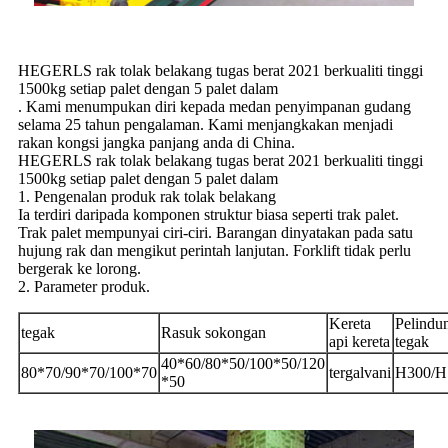
HEGERLS rak tolak belakang tugas berat 2021 berkualiti tinggi
1500kg setiap palet dengan 5 palet dalam
. Kami menumpukan diri kepada medan penyimpanan gudang
selama 25 tahun pengalaman. Kami menjangkakan menjadi
rakan kongsi jangka panjang anda di China.
HEGERLS rak tolak belakang tugas berat 2021 berkualiti tinggi
1500kg setiap palet dengan 5 palet dalam
1. Pengenalan produk rak tolak belakang
Ia terdiri daripada komponen struktur biasa seperti trak palet.
Trak palet mempunyai ciri-ciri. Barangan dinyatakan pada satu
hujung rak dan mengikut perintah lanjutan. Forklift tidak perlu
bergerak ke lorong.
2. Parameter produk.
Kereta
Pelindu
tegak
Rasuk sokongan
api kereta
tegak
40*60/80*50/100*50/120
80*70/90*70/100*70
tergalvani
H300/H
*50