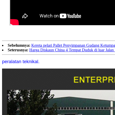
Sebelumnya:
Kereta pelari Pallet Penyimpanan Gudang Ketumpa
Seterusnya:
Harga Diskaun China 4 Tempat Duduk di luar Jalan B
peralatan teknikal.