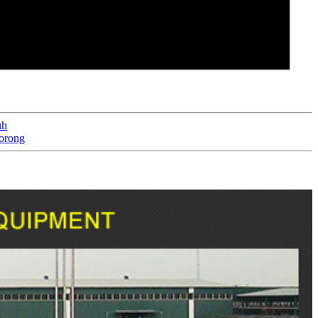
uh
Borong