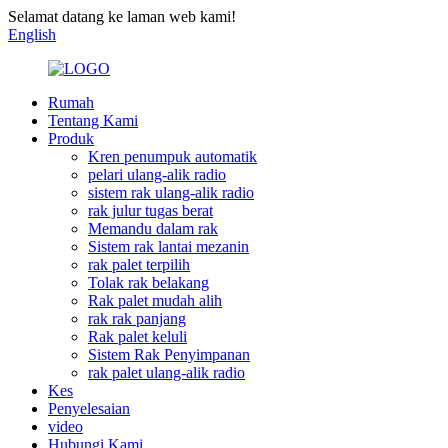
Selamat datang ke laman web kami!
English
Rumah
Tentang Kami
Produk
Kren penumpuk automatik
pelari ulang-alik radio
sistem rak ulang-alik radio
rak julur tugas berat
Memandu dalam rak
Sistem rak lantai mezanin
rak palet terpilih
Tolak rak belakang
Rak palet mudah alih
rak rak panjang
Rak palet keluli
Sistem Rak Penyimpanan
rak palet ulang-alik radio
Kes
Penyelesaian
video
Hubungi Kami