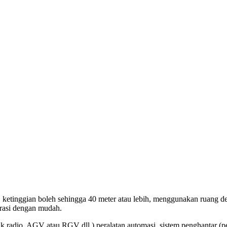
 ketinggian boleh sehingga 40 meter atau lebih, menggunakan ruang d
erasi dengan mudah.
ik radio, AGV atau RGV dll.) peralatan automasi, sistem penghantar (