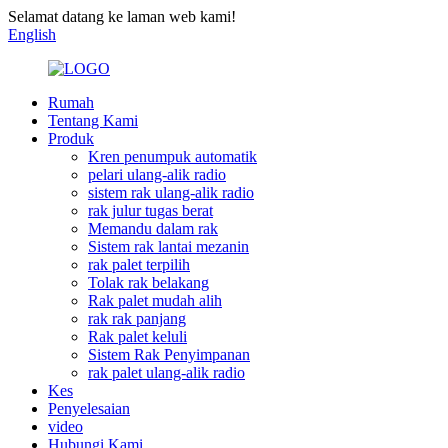
Selamat datang ke laman web kami!
English
Rumah
Tentang Kami
Produk
Kren penumpuk automatik
pelari ulang-alik radio
sistem rak ulang-alik radio
rak julur tugas berat
Memandu dalam rak
Sistem rak lantai mezanin
rak palet terpilih
Tolak rak belakang
Rak palet mudah alih
rak rak panjang
Rak palet keluli
Sistem Rak Penyimpanan
rak palet ulang-alik radio
Kes
Penyelesaian
video
Hubungi Kami