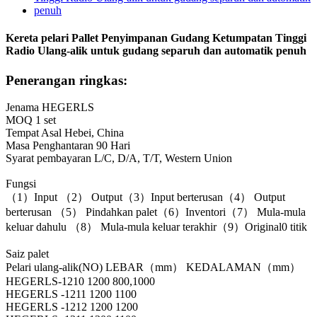
Kereta pelari Pallet Penyimpanan Gudang Ketumpatan Tinggi
Radio Ulang-alik untuk gudang separuh dan automatik penuh
Penerangan ringkas:
Jenama HEGERLS
MOQ 1 set
Tempat Asal Hebei, China
Masa Penghantaran 90 Hari
Syarat pembayaran L/C, D/A, T/T, Western Union
Fungsi
（1）Input （2） Output（3）Input berterusan（4） Output
berterusan （5） Pindahkan palet（6）Inventori（7） Mula-mula
keluar dahulu （8） Mula-mula keluar terakhir（9）Original0 titik
Saiz palet
Pelari ulang-alik(NO) LEBAR（mm） KEDALAMAN（mm）
HEGERLS-1210 1200 800,1000
HEGERLS -1211 1200 1100
HEGERLS -1212 1200 1200