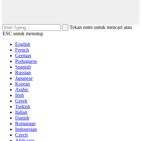
Tekan enter untuk mencari atau
ESC untuk menutup
English
French
German
Portuguese
Spanish
Russian
Japanese
Korean
Arabic
Irish
Greek
Turkish
Italian
Danish
Romanian
Indonesian
Czech
Afrikaans