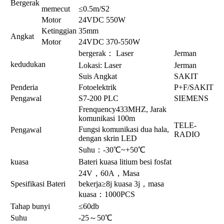
Bergerak
memecut
≤0.5m/S2
Motor
24VDC 550W
Ketinggian
35mm
Angkat
Motor
24VDC 370-550W
bergerak： Laser
Jerman
kedudukan
Lokasi: Laser
Jerman
Suis Angkat
SAKIT
Penderia
Fotoelektrik
P+F/SAKIT
Pengawal
S7-200 PLC
SIEMENS
Frenquency433MHZ, Jarak
komunikasi 100m
TELE-
Fungsi komunikasi dua hala,
Pengawal
RADIO
dengan skrin LED
Suhu：-30℃~+50℃
kuasa
Bateri kuasa litium besi fosfat
24V，60A，Masa
Spesifikasi Bateri
bekerja≥8j kuasa 3j，masa
kuasa：1000PCS
Tahap bunyi
≤60db
Suhu
-25～50℃